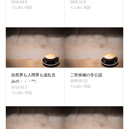
2010.04.8
2005.12.8
てんめい尽語
てんめい尽語
自然界も人間界も波乱含
二世候補の非公認
みの・・・^^;
2009.05.22
てんめい尽語
2012.02.2
てんめい尽語