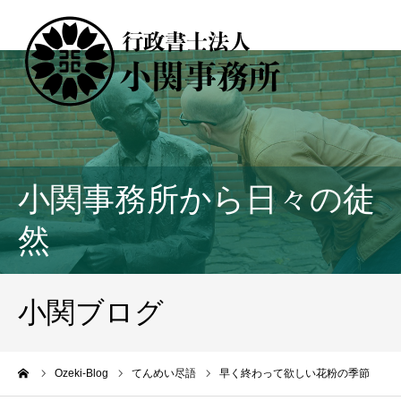
小関事務所から日々の徒
然
小関ブログ
ーム
Ozeki-Blog
てんめい尽語
早く終わって欲しい花粉の季節