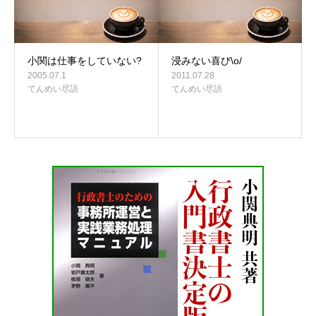
小関は仕事をしていない?
浸みない喜び\o/
2005.07.1
2011.07.28
てんめい尽語
てんめい尽語