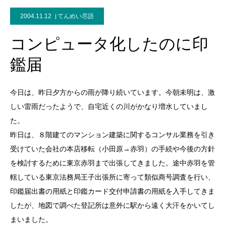
2004.11.12
てんめい尽語
コンピュータ化したのに印
鑑届
今日は、昨日夕方からの雨が降り続いています。今朝未明は、激
しい雷雨だったようで、自宅近くの川がかなり増水していまし
た。
昨日は、８階建てのマンション建築に関するコンサル業務を引き
受けていた会社の本店移転（小田原→赤羽）の手続や今後の方針
を検討するために東京赤羽まで出張してきました。途中赤羽を管
轄している東京法務局王子出張所に寄って類似商号調査を行い、
印鑑届出書の用紙と印鑑カード交付申請書の用紙を入手してきま
したが、地図で調べた登記所は意外に駅から遠く大汗をかいてし
まいました。