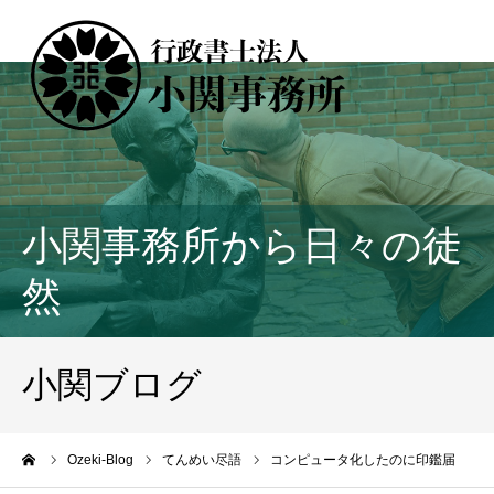
小関事務所から日々の徒
然
小関ブログ
ーム
Ozeki-Blog
てんめい尽語
コンピュータ化したのに印鑑届