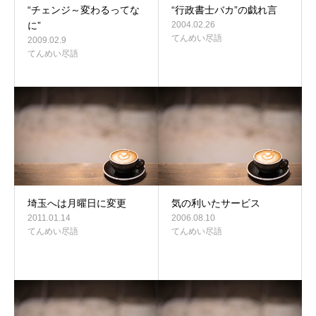
“チェンジ～変わるってな
“行政書士バカ”の戯れ言
に”
2004.02.26
てんめい尽語
2009.02.9
てんめい尽語
埼玉へは月曜日に変更
気の利いたサービス
2011.01.14
2006.08.10
てんめい尽語
てんめい尽語