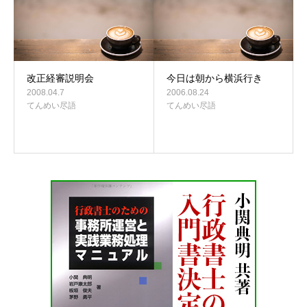
改正経審説明会
今日は朝から横浜行き
2008.04.7
2006.08.24
てんめい尽語
てんめい尽語