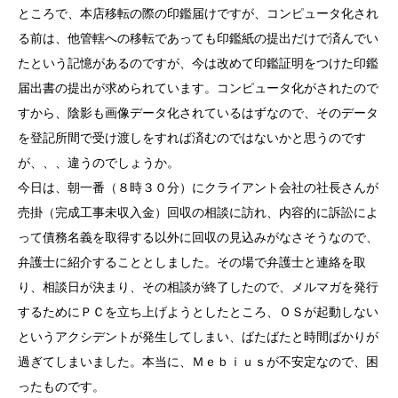
ところで、本店移転の際の印鑑届けですが、コンピュータ化され
る前は、他管轄への移転であっても印鑑紙の提出だけで済んでい
たという記憶があるのですが、今は改めて印鑑証明をつけた印鑑
届出書の提出が求められています。コンピュータ化がされたので
すから、陰影も画像データ化されているはずなので、そのデータ
を登記所間で受け渡しをすれば済むのではないかと思うのです
が、、、違うのでしょうか。
今日は、朝一番（８時３０分）にクライアント会社の社長さんが
売掛（完成工事未収入金）回収の相談に訪れ、内容的に訴訟によ
って債務名義を取得する以外に回収の見込みがなさそうなので、
弁護士に紹介することとしました。その場で弁護士と連絡を取
り、相談日が決まり、その相談が終了したので、メルマガを発行
するためにＰＣを立ち上げようとしたところ、ＯＳが起動しない
というアクシデントが発生してしまい、ばたばたと時間ばかりが
過ぎてしまいました。本当に、Ｍｅｂｉｕｓが不安定なので、困
ったものです。