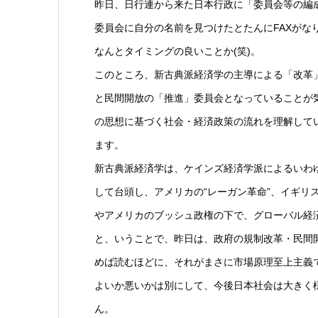
昨日、日行連から来た日本行政に「委員会等の編
委員会に自分の名前を見つけたとたんにFAXが
なんとタイミングの良いことか(笑)。
このところ、新古典派経済学の主導による「改革
と民間開放の「推進」委員会となっていることが
の思想に基づく社会・経済政策の流れを理解して
ます。
新古典派経済学は、ケインズ経済学派によるいわ
して台頭し、アメリカの“レーガン革命”、イギリス
やアメリカのブッシュ政権の下で、グローバル経
と、いうことで、昨日は、政府の規制改革・民間開
めば読むほどに、それがまさに市場原理至上主義
よいか悪いかは別にして、今後日本社会は大きく
ん。