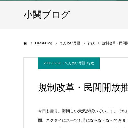
小関ブログ
ホーム
Ozeki-Blog
てんめい尽語
行政
規制改革・民間
2005.09.28
てんめい尽語
,
行政
規制改革・民間開放
今日も曇り。鬱陶しい天気が続いています。それ
間、ネクタイにスーツも苦にならなくなってきま