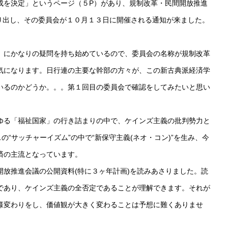
成を決定」というページ（５P）があり、規制改革・民間開放推進
なり出し、その委員会が１０月１３日に開催される通知が来ました。
」にかなりの疑問を持ち始めているので、委員会の名称が規制改革
気になります。日行連の主要な幹部の方々が、この新古典派経済学
いるのかどうか。。。第１回目の委員会で確認をしてみたいと思い
ゆる「福祉国家」の行き詰まりの中で、ケインズ主義の批判勢力と
の“サッチャーイズム”の中で“新保守主義(ネオ・コン)”を生み、今
済の主流となっています。
放推進会議の公開資料(特に３ヶ年計画)を読みあさりました。読
であり、ケインズ主義の全否定であることが理解できます。それが
様変わりをし、価値観が大きく変わることは予想に難くありませ