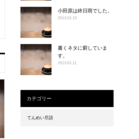
小田原は終日雨でした。
2013.01.15
書くネタに窮していま
す。
2013.01.11
カテゴリー
てんめい尽語