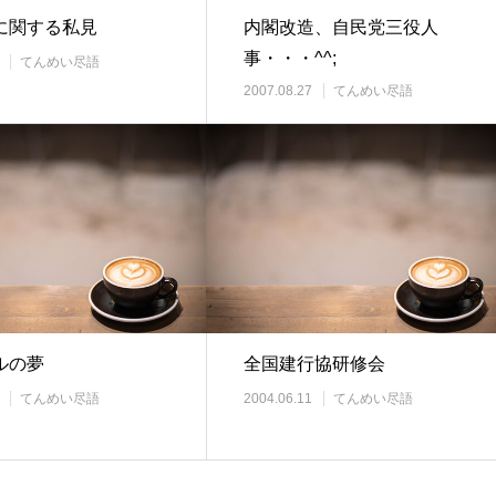
に関する私見
内閣改造、自民党三役人
事・・・^^;
てんめい尽語
2007.08.27
てんめい尽語
ルの夢
全国建行協研修会
てんめい尽語
2004.06.11
てんめい尽語