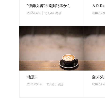
“伊藤文書”の発掘記事から
ＡＤＲ
2005.04.5
てんめい尽語
2004.12.9
地震!!
金メダ
2011.03.14
てんめい尽語
2007.12.4