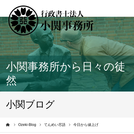
小関事務所から日々の徒
然
小関ブログ
ーム
Ozeki-Blog
てんめい尽語
今日から値上げ