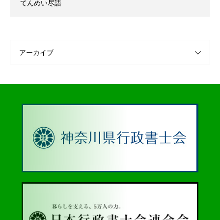
てんめい尽語
アーカイブ