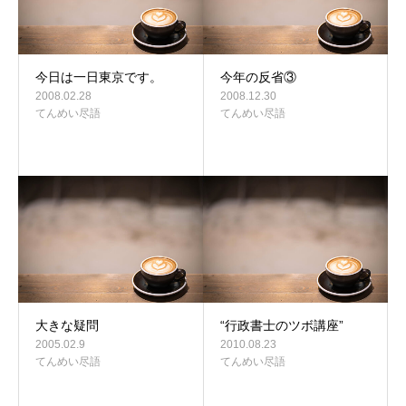
今日は一日東京です。
今年の反省③
2008.02.28
2008.12.30
てんめい尽語
てんめい尽語
大きな疑問
“行政書士のツボ講座”
2005.02.9
2010.08.23
てんめい尽語
てんめい尽語