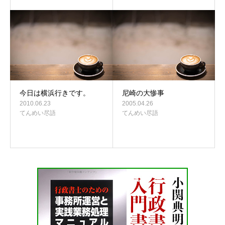
今日は横浜行きです。
尼崎の大惨事
2010.06.23
2005.04.26
てんめい尽語
てんめい尽語