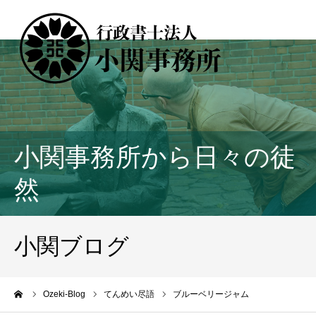
小関事務所から日々の徒
然
小関ブログ
ーム
Ozeki-Blog
てんめい尽語
ブルーベリージャム