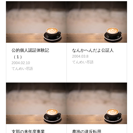
公的個人認証体験記
なんかへんだよ公証人
（１）
2004.03.8
てんめい尽語
2004.02.10
てんめい尽語
支部の来年度事業
農地の違反転用