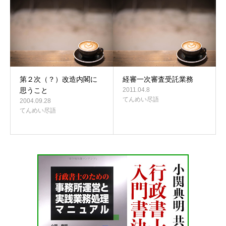
第２次（？）改造内閣に
経審一次審査受託業務
思うこと
2011.04.8
てんめい尽語
2004.09.28
てんめい尽語