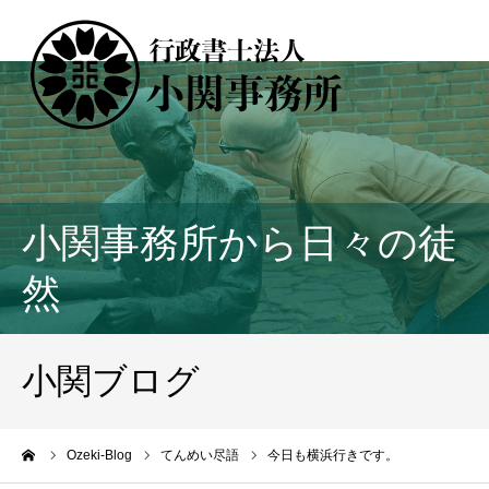
小関事務所から日々の徒
然
小関ブログ
ーム
Ozeki-Blog
てんめい尽語
今日も横浜行きです。