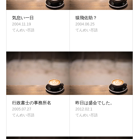
気怠い一日
猿飛佐助？
2004.11.19
2004.06.25
てんめい尽語
てんめい尽語
行政書士の事務所名
昨日は盛会でした。
2005.07.27
2012.02.1
てんめい尽語
てんめい尽語