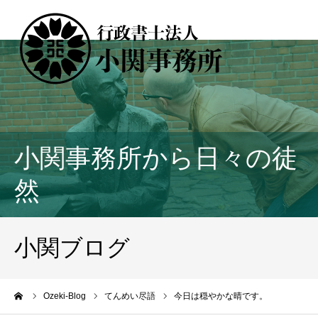
小関事務所から日々の徒
然
小関ブログ
ーム
Ozeki-Blog
てんめい尽語
今日は穏やかな晴です。