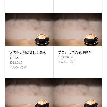
家族を大切に楽しく暮ら
プロとしての倫理観を
すこと
2006.06.14
てんめい尽語
2012.01.6
てんめい尽語