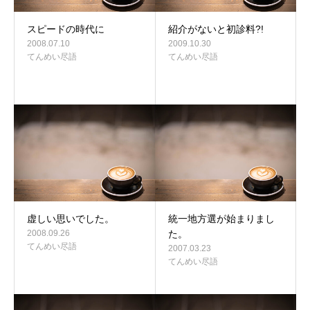
スピードの時代に
紹介がないと初診料?!
2008.07.10
2009.10.30
てんめい尽語
てんめい尽語
虚しい思いでした。
統一地方選が始まりまし
2008.09.26
た。
てんめい尽語
2007.03.23
てんめい尽語