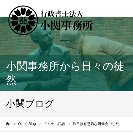
小関事務所から日々の徒
然
小関ブログ
ーム
Ozeki-Blog
てんめい尽語
昨日は有意義な研修会でした。