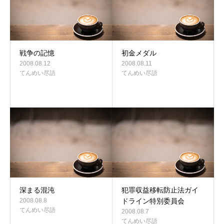
戦争の記憶
初金メダル
2008.08.12
2008.08.11
てんめい尽語
てんめい尽語
深まる混沌
犯罪収益移転防止法ガイ
2008.08.8
ドライン特別委員会
てんめい尽語
2008.08.7
てんめい尽語