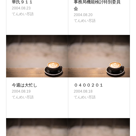
華氏９１１
事務局機能検討特別委員
2004.08.23
会
てんめい尽語
2004.08.20
てんめい尽語
今週は大忙し
０４００２０１
2004.08.19
2004.08.18
てんめい尽語
てんめい尽語