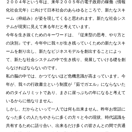
２００４年という年は、来年２００５年の電子政府の稼働（情報
化社会元年）に向けて日本社会のあらゆるところで、新たなスキ
ーム（枠組み）が姿を現してくると思われます。新たな社会シス
テムが現実に見えて来る年だと考えています。
今年を生き抜くためのキーワードは、『従来型の思考、やり方と
の決別』です。今年中に我々が生き残っていくための新たなスキ
ームを創り出し、新たなビジネスモデルを創出することによっ
て、新たな社会システムの中で生き残り、発展していける礎を創
らなければならないのです。
私の脳の中では、かつてないほど危機意識が高まっています。今
年が、我々の行政書士という制度が『茹でガエル』にならないた
めのタイムリミットであり、まさに崖っぷちの年になると考えて
いるからに他なりません。
しかし、だからといって一人では何も出来ません。昨年お世話に
なった多くの人たちやさらに多くの方々と今の現状、時代認識を
共有するために語り合い、出来るだけ多くの皆さんとの間で共通