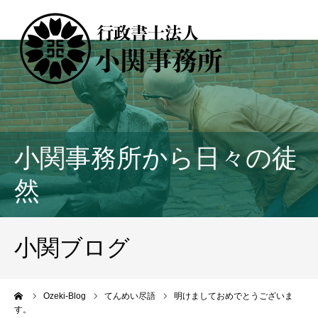
小関事務所から日々の徒
然
小関ブログ
ーム
Ozeki-Blog
てんめい尽語
明けましておめでとうございま
す。