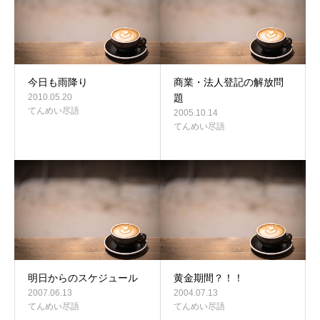
今日も雨降り
商業・法人登記の解放問
2010.05.20
題
てんめい尽語
2005.10.14
てんめい尽語
明日からのスケジュール
黄金期間？！！
2007.06.13
2004.07.13
てんめい尽語
てんめい尽語