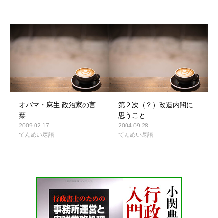
オバマ・麻生:政治家の言
第２次（？）改造内閣に
葉
思うこと
2009.02.17
2004.09.28
てんめい尽語
てんめい尽語