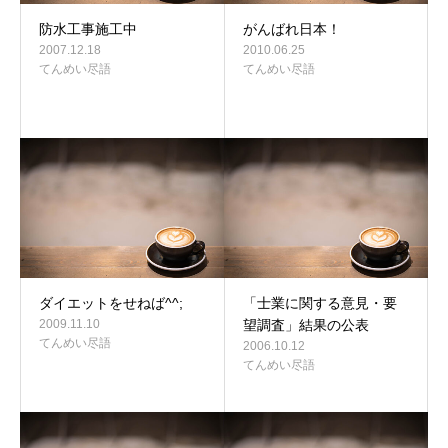
防水工事施工中
がんばれ日本！
2007.12.18
2010.06.25
てんめい尽語
てんめい尽語
ダイエットをせねば^^;
「士業に関する意見・要
2009.11.10
望調査」結果の公表
てんめい尽語
2006.10.12
てんめい尽語