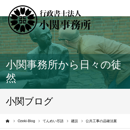
小関事務所から日々の徒
然
小関ブログ
ーム
Ozeki-Blog
てんめい尽語
建設
公共工事の品確法案