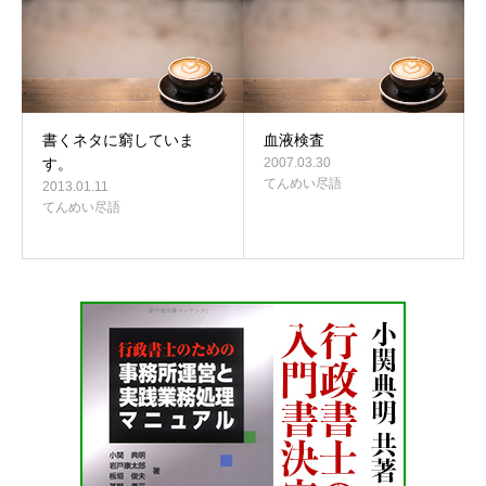
書くネタに窮していま
血液検査
す。
2007.03.30
てんめい尽語
2013.01.11
てんめい尽語