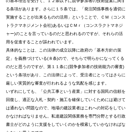
の基本理念を受けて、１２条以下に競争参加者の技術提案に関す
る条項があります。さらに１５条では、「発注関係事務を適切に
実施することが出来るものの活用」ということで、ＣＭ（コンス
トラクマネジメント会社)あるいはＣＭｒ（コンスラクトマネジ
ャー)のことを言っているのだと思われるのですが、それらの活
用を促進することが謳われています。
具体的なことは、この法律の成立以降に政府の「基本方針の策
定」を義務づけている(８条)ので、そちらで明らかになってくる
のだと思うのですが、第１１条に(競争参加者の技術能力の審査)
という条項があり、この法律によって、受注者にとってはさらに
厳しい実質的な審査が行われるような気配を感じます。
いずれにしても、「公共工事という産業」に対する国民の信頼を
回復し、適正な入札・契約・施工を確保していくためには避けて
は通れない問題なので、地場の建設業者はこれへの対応をしてい
かなければなりません。私達建設関係業務を専門分野とする行政
書士がどのように支援をしていくのかを模索していかなければな