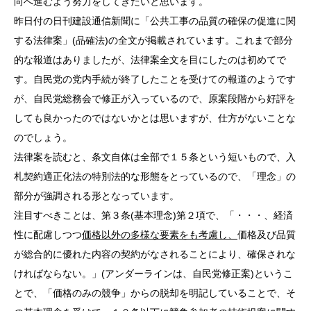
向へ進むよう努力をしてきたいと思います。
昨日付の日刊建設通信新聞に「公共工事の品質の確保の促進に関
する法律案」(品確法)の全文が掲載されています。これまで部分
的な報道はありましたが、法律案全文を目にしたのは初めてで
す。自民党の党内手続が終了したことを受けての報道のようです
が、自民党総務会で修正が入っているので、原案段階から好評を
しても良かったのではないかとは思いますが、仕方がないことな
のでしょう。
法律案を読むと、条文自体は全部で１５条という短いもので、入
札契約適正化法の特別法的な形態をとっているので、「理念」の
部分が強調される形となっています。
注目すべきことは、第３条(基本理念)第２項で、「・・・、経済
性に配慮しつつ
価格以外の多様な要素をも考慮し、
価格及び品質
が総合的に優れた内容の契約がなされることにより、確保されな
ければならない。」(アンダーラインは、自民党修正案)というこ
とで、「価格のみの競争」からの脱却を明記していることで、そ