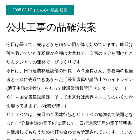
2005.03.17
てんめい尽語
,
建設
公共工事の品確法案
今日は曇りで、先ほどから細かい雨が降り始めています。昨日は
落ち着いていた花粉症が今朝は大暴れで、自宅のドアを開けたと
たんクシャミの連発で、びっくりです。
今日は、日行連農林建設部の部長、ＷＧ座長さん、事務局の担当
者と一緒に先週できあがった「経審虚偽申請防止のガイドライン
(適正申請の指針)」をもって建設業情報管理センター（ＣＩＩ
Ｃ）→国交省建設業課、そして出来れば業界マスコミのいくつか
を廻ってきます。(花粉が怖い)
ＣＩＩＣでは、先日の全国建行協とＣＩＩＣの勉強会で議題とな
った、“分析申請の電子化”に関して、日行連認証局の電子証明書
を活用してもらうための打ち合わせも予定されています。よい方