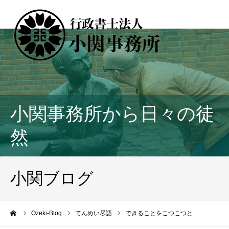
小関事務所から日々の徒
然
小関ブログ
ーム
Ozeki-Blog
てんめい尽語
できることをこつこつと