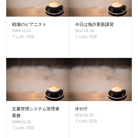
戦場のピアニスト
今日は免許更新講習
2004.12.13
2012.01.18
てんめい尽語
てんめい尽語
文書管理システム管理者
冷や汗
業務
2011.01.25
てんめい尽語
2006.01.31
てんめい尽語