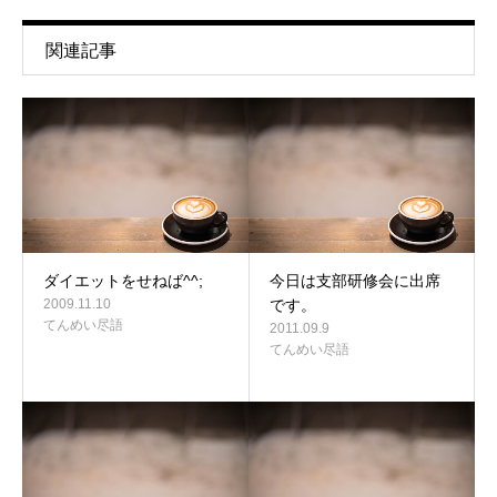
関連記事
ダイエットをせねば^^;
今日は支部研修会に出席
2009.11.10
です。
てんめい尽語
2011.09.9
てんめい尽語