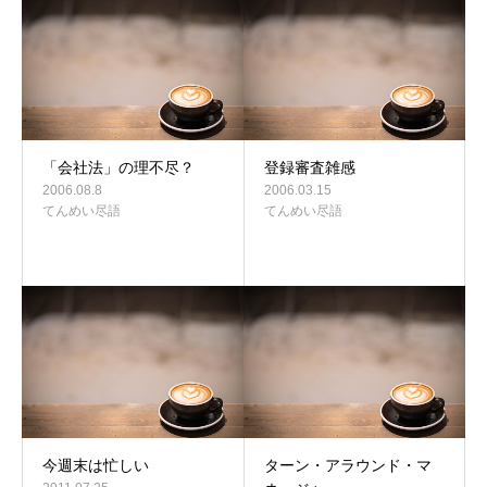
「会社法」の理不尽？
登録審査雑感
2006.08.8
2006.03.15
てんめい尽語
てんめい尽語
今週末は忙しい
ターン・アラウンド・マ