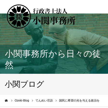
小関事務所から日々の徒
然
小関ブログ
ーム
Ozeki-Blog
てんめい尽語
国民に希望の光を与える政治を