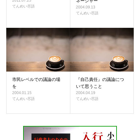
2011.07.25
ネージャー
てんめい尽語
2004.09.13
てんめい尽語
市民レベルでの議論の場
『自己責任』の議論につ
を
いて思うこと
2004.01.15
2004.04.19
てんめい尽語
てんめい尽語