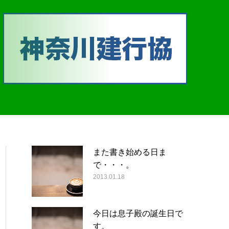
また書き始める日ま
で・・・。
2013.01.18
今日は息子殿の誕生日で
す。