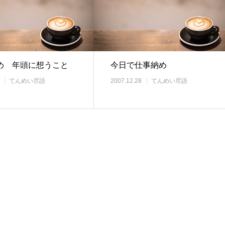
め 年頭に想うこと
今日で仕事納め
てんめい尽語
2007.12.28
てんめい尽語