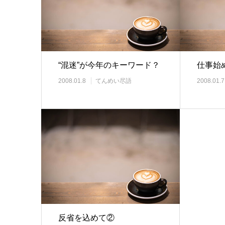
“混迷”が今年のキーワード？
仕事始
2008.01.8
てんめい尽語
2008.01.7
反省を込めて②