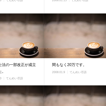
6
てんめい尽語
2008.01.15
てんめい尽語
士法の一部改正が成立
間もなく20万です。
た。
2008.01.9
てんめい尽語
0
てんめい尽語