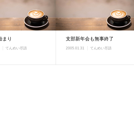
始まり
支部新年会も無事終了
てんめい尽語
2005.01.31
てんめい尽語