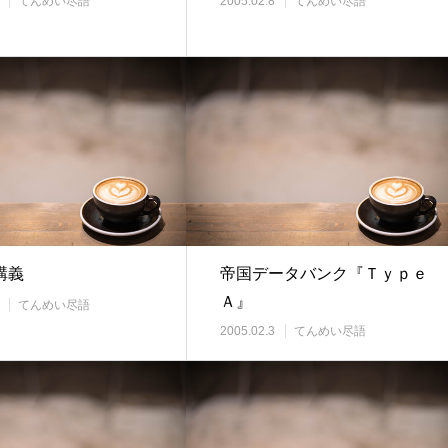
てんめい尽語
2005.02.8
てんめい尽語
講義
帝国データバンク『Ｔｙｐｅ
Ａ』
てんめい尽語
2005.02.3
てんめい尽語