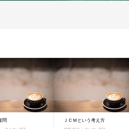
疑問
ＪＣＭという考え方