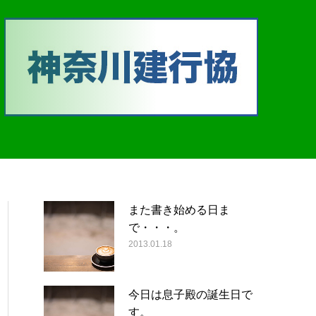
また書き始める日ま
で・・・。
2013.01.18
今日は息子殿の誕生日で
す。