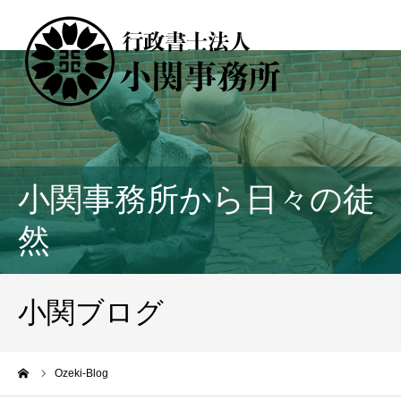
小関事務所から日々の徒
然
小関ブログ
ーム
Ozeki-Blog