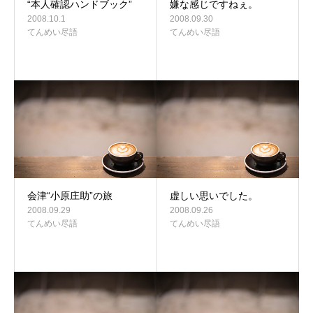
“本人確認ハンドブック”
嫌な感じですねぇ。
2008.10.1
2008.09.30
てんめい尽語
てんめい尽語
会津“小原庄助”の旅
虚しい思いでした。
2008.09.29
2008.09.26
てんめい尽語
てんめい尽語