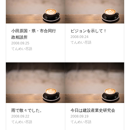
小田原国・県・市合同行
ビジョンを示して！
政相談所
2008.09.24
てんめい尽語
2008.09.25
てんめい尽語
雨で散々でした。
今日は建設産業史研究会
2008.09.22
2008.09.19
てんめい尽語
てんめい尽語